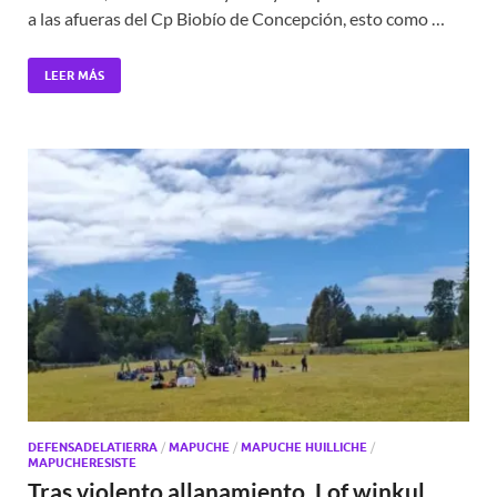
a las afueras del Cp Biobío de Concepción, esto como …
LEER MÁS
DEFENSADELATIERRA
/
MAPUCHE
/
MAPUCHE HUILLICHE
/
MAPUCHERESISTE
Tras violento allanamiento, Lof winkul