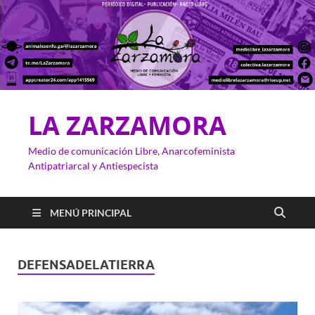
LA ZARZAMORA
Medio de comunicación Libre, Anarcofeminista
Antipatriarcal y Antiespecista
MENÚ PRINCIPAL
DEFENSADELATIERRA