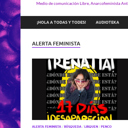
Medio de comunicación Libre, Anarcofeminista Anti
¡HOLA A TODAS Y TODES!
AUDIOTEKA
ALERTA FEMINISTA
ALERTA FEMINISTA
/
BÚSQUEDA
/
LIRQUEN
/
PENCO