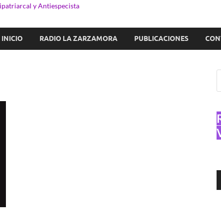
patriarcal y Antiespecista
INICIO
RADIO LA ZARZAMORA
PUBLICACIONES
CON
R
d
a