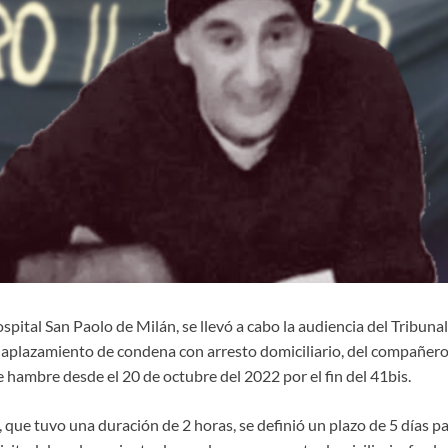
pital San Paolo de Milán, se llevó a cabo la audiencia del Tribunal
l aplazamiento de condena con arresto domiciliario, del compañer
 hambre desde el 20 de octubre del 2022 por el fin del 41bis.
 que tuvo una duración de 2 horas, se definió un plazo de 5 días pa