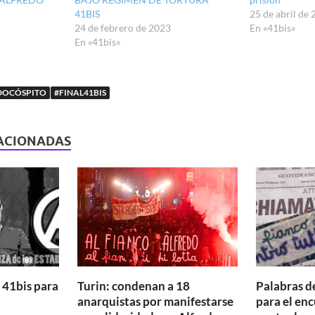
41BIS
25 de abril de
24 de febrero de 2023
En «41bis»
En «41bis»
DOCÓSPITO
#FINAL41BIS
ACIONADAS
41bis para
Turin: condenan a 18
Palabras d
anarquistas por manifestarse
para el en