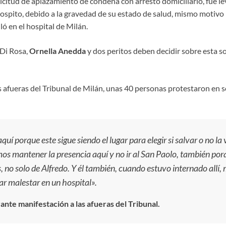
icitud de aplazamiento de condena con arresto domiciliario, fue le
spito, debido a la gravedad de su estado de salud, mismo motivo p
ló en el hospital de Milán.
 Di Rosa,
Ornella Anedda
y dos peritos deben decidir sobre esta so
s afueras del Tribunal de Milán, unas 40 personas protestaron en s
í porque este sigue siendo el lugar para elegir si salvar o no la 
os mantener la presencia aquí y no ir al San Paolo, también por
 no solo de Alfredo. Y él también, cuando estuvo internado allí,
ar malestar en un hospital».
nte manifestación a las afueras del Tribunal.