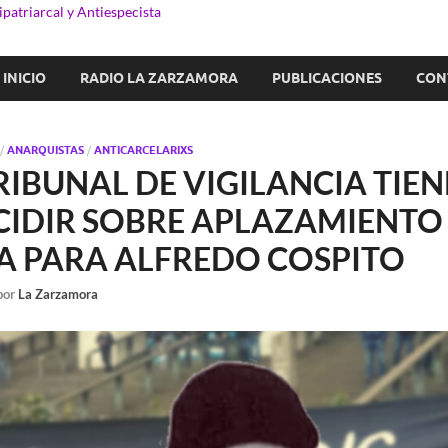
patriarcal y Antiespecista
INICIO
RADIO LA ZARZAMORA
PUBLICACIONES
CON
/
ANARQUISTAS
/
ANTICARCELARIXS
TRIBUNAL DE VIGILANCIA TIEN
CIDIR SOBRE APLAZAMIENTO
 PARA ALFREDO COSPITO
por
La Zarzamora