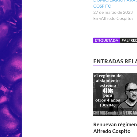
COSPITO
27 de marzo de 2023
En «Alfredo Cospito»
ETIQUETADA
#ALFRE
ENTRADAS REL
Renuevan régimen 
Alfredo Cospito