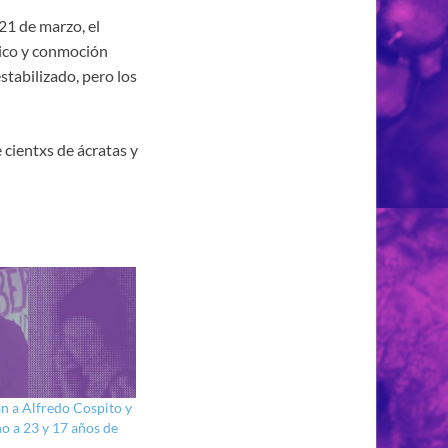
21 de marzo, el
dico y conmoción
tabilizado, pero los
 cientxs de ácratas y
an a Alfredo Cospito y
 a 23 y 17 años de