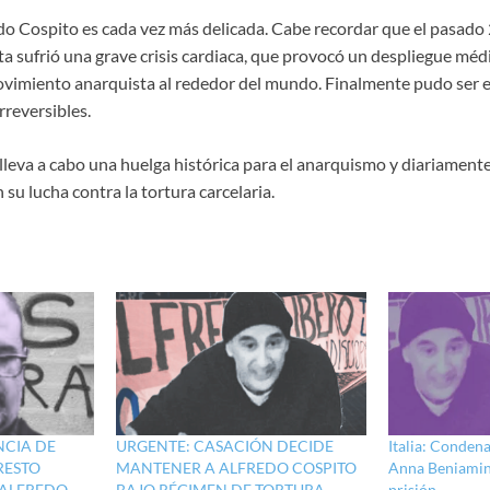
edo Cospito es cada vez más delicada. Cabe recordar que el pasado 
 sufrió una grave crisis cardiaca, que provocó un despliegue mé
ovimiento anarquista al rededor del mundo. Finalmente pudo ser es
rreversibles.
leva a cabo una huelga histórica para el anarquismo y diariamente
 su lucha contra la tortura carcelaria.
NCIA DE
URGENTE: CASACIÓN DECIDE
Italia: Conden
RESTO
MANTENER A ALFREDO COSPITO
Anna Beniamino
 ALFREDO
BAJO RÉGIMEN DE TORTURA
prisión