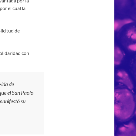
vantada por la
or el cual la
licitud de
olidaridad con
vida de
que el San Paolo
 manifestó su