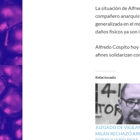
La situación de Alfr
compañero anarquista
generalizada en el m
daños físicos ya son i
Alfredo Cospito hoy l
afines solidarizan con
Relacionado
JUZGADO DE VIGILA
MILÁN RECHAZÓ AR
DOMICILIARIO PARA