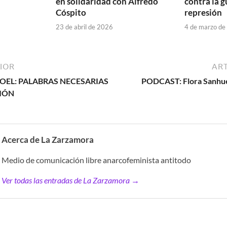
en solidaridad con Alfredo
contra la g
Cóspito
represión
23 de abril de 2026
4 de marzo de
IOR
ART
OEL: PALABRAS NECESARIAS
PODCAST: Flora Sanhue
SIÓN
Acerca de La Zarzamora
Medio de comunicación libre anarcofeminista antitodo
Ver todas las entradas de La Zarzamora →