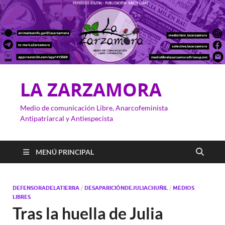
LA ZARZAMORA
Medio de comunicación Libre, Anarcofeminista
Antipatriarcal y Antiespecista
MENÚ PRINCIPAL
DEFENSORADELATIERRA
/
DESAPARICIÓNDEJULIACHUÑIL
/
MEDIOS
LIBRES
Tras la huella de Julia