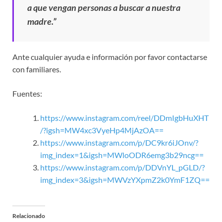
a que vengan personas a buscar a nuestra
madre.”
Ante cualquier ayuda e información por favor contactarse
con familiares.
Fuentes:
https://www.instagram.com/reel/DDmIgbHuXHT
/?igsh=MW4xc3VyeHp4MjAzOA==
https://www.instagram.com/p/DC9kr6iJOnv/?
img_index=1&igsh=MWloODR6emg3b29ncg==
https://www.instagram.com/p/DDVnYL_pGLD/?
img_index=3&igsh=MWVzYXpmZ2k0YmF1ZQ==
Relacionado