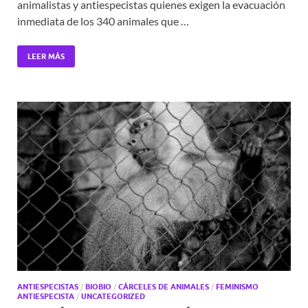
animalistas y antiespecistas quienes exigen la evacuación
inmediata de los 340 animales que …
LEER MÁS
ANTIESPECISTAS
/
BIOBIO
/
CÁRCELES DE ANIMALES
/
FEMINISMO
ANTIESPECISTA
/
UNCATEGORIZED