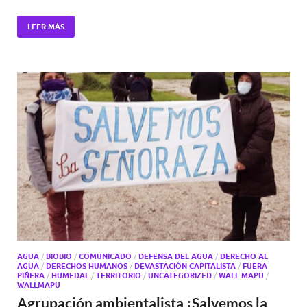
LEER MÁS
AGUA
/
BIOBIO
/
COMUNICADO
/
DEFENSA DEL AGUA
/
DERECHO AL
AGUA
/
DERECHOS HUMANOS
/
DEVASTACIÓN CAPITALISTA
/
FUERA
PIÑERA
/
HUMEDAL
/
TERRITORIO
/
UNCATEGORIZED
/
WALL MAPU
/
WALLMAPU
Agrupación ambientalista ¡Salvemos la