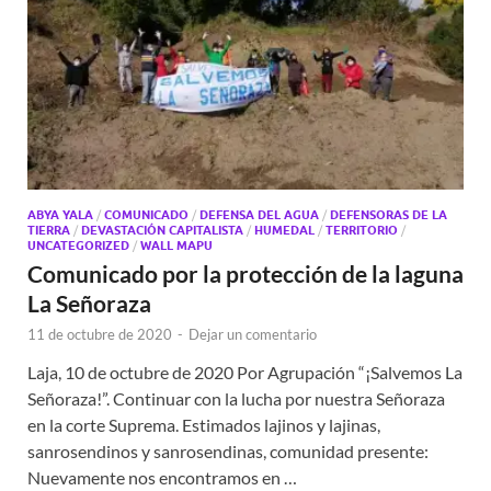
ABYA YALA
/
COMUNICADO
/
DEFENSA DEL AGUA
/
DEFENSORAS DE LA
TIERRA
/
DEVASTACIÓN CAPITALISTA
/
HUMEDAL
/
TERRITORIO
/
UNCATEGORIZED
/
WALL MAPU
Comunicado por la protección de la laguna
La Señoraza
11 de octubre de 2020
-
Dejar un comentario
Laja, 10 de octubre de 2020 Por Agrupación “¡Salvemos La
Señoraza!”. Continuar con la lucha por nuestra Señoraza
en la corte Suprema. Estimados lajinos y lajinas,
sanrosendinos y sanrosendinas, comunidad presente:
Nuevamente nos encontramos en …