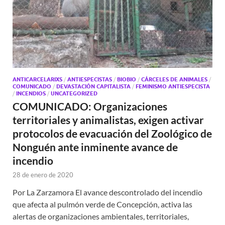
ANTICARCELARIXS
/
ANTIESPECISTAS
/
BIOBIO
/
CÁRCELES DE ANIMALES
/
COMUNICADO
/
DEVASTACIÓN CAPITALISTA
/
FEMINISMO ANTIESPECISTA
/
INCENDIOS
/
UNCATEGORIZED
COMUNICADO: Organizaciones
territoriales y animalistas, exigen activar
protocolos de evacuación del Zoológico de
Nonguén ante inminente avance de
incendio
28 de enero de 2020
Por La Zarzamora El avance descontrolado del incendio
que afecta al pulmón verde de Concepción, activa las
alertas de organizaciones ambientales, territoriales,