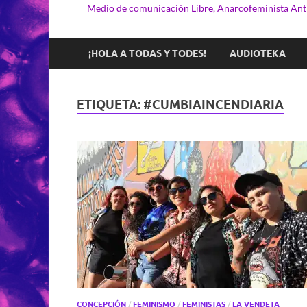
Medio de comunicación Libre, Anarcofeminista Anti
¡HOLA A TODAS Y TODES!
AUDIOTEKA
ETIQUETA:
#CUMBIAINCENDIARIA
CONCEPCIÓN
/
FEMINISMO
/
FEMINISTAS
/
LA VENDETA