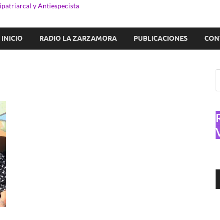
patriarcal y Antiespecista
INICIO
RADIO LA ZARZAMORA
PUBLICACIONES
CON
R
d
a