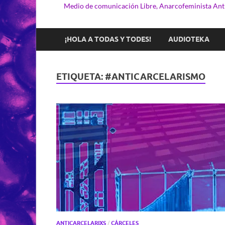
Medio de comunicación Libre, Anarcofeminista Anti
¡HOLA A TODAS Y TODES!
AUDIOTEKA
ETIQUETA:
#ANTICARCELARISMO
ANTICARCELARIXS
/
CÁRCELES