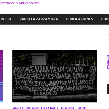
patriarcal y Antiespecista
INICIO
RADIO LA ZARZAMORA
PUBLICACIONES
CON
R
d
a
MARCELO VILLARROEL A LA KALLE
/
MEMORIA
/
PRESXS