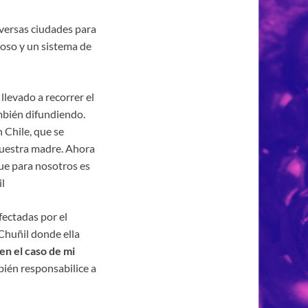
iversas ciudades para
hoso y un sistema de
levado a recorrer el
mbién difundiendo.
 Chile, que se
 nuestra madre. Ahora
ue para nosotros es
l
ectadas por el
Chuñil donde ella
n el caso de mi
bién responsabilice a