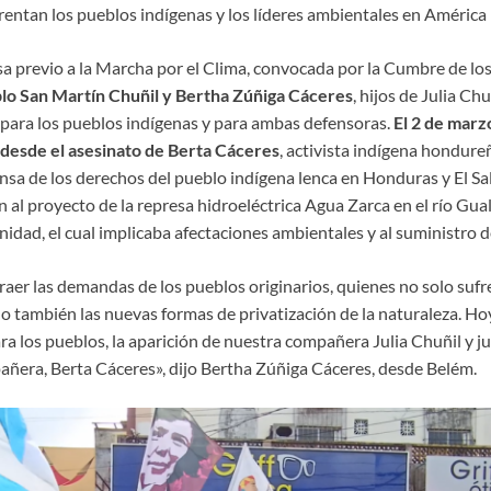
frentan los pueblos indígenas y los líderes ambientales en América 
a previo a la Marcha por el Clima, convocada por la Cumbre de los
lo San Martín Chuñil y Bertha Zúñiga Cáceres
, hijos de Julia Ch
para los pueblos indígenas y para ambas defensoras.
El 2 de marz
 desde el asesinato de Berta Cáceres
, activista indígena hondure
nsa de los derechos del pueblo indígena lenca en Honduras y El Sal
n al proyecto de la represa hidroeléctrica Agua Zarca en el río Gu
idad, el cual implicaba afectaciones ambientales y al suministro d
raer las demandas de los pueblos originarios, quienes no solo sufr
ino también las nuevas formas de privatización de la naturaleza. 
para los pueblos, la aparición de nuestra compañera Julia Chuñil y j
ñera, Berta Cáceres», dijo Bertha Zúñiga Cáceres, desde Belém.