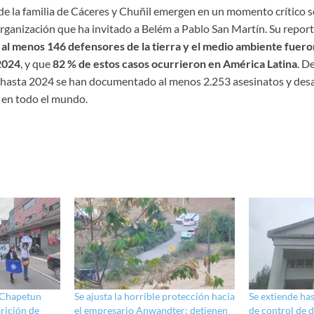
 de la familia de Cáceres y Chuñil emergen en un momento crítico 
organización que ha invitado a Belém a Pablo San Martín. Su repor
e
al menos 146 defensores de la tierra y el medio ambiente fuero
2024
, y que
82 % de estos casos ocurrieron en América Latina
. D
 hasta 2024 se han documentado al menos 2.253 asesinatos y desa
 en todo el mundo.
 Chapetun
Se ajusta la horrible protección hacia
Se extiende ha
rición de
el empresario Anwandter: detienen
de control de d