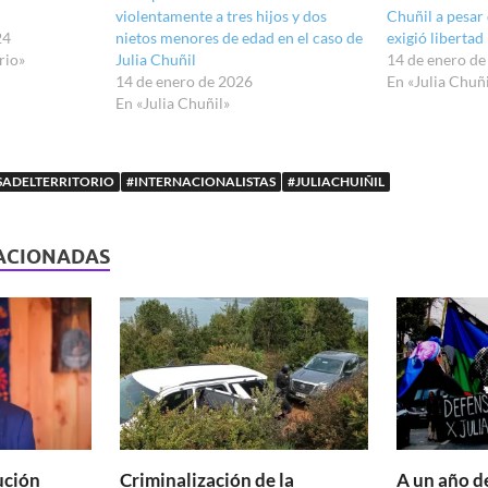
violentamente a tres hijos y dos
Chuñil a pesar 
24
nietos menores de edad en el caso de
exigió libertad
rio»
Julia Chuñil
14 de enero de
14 de enero de 2026
En «Julia Chuñi
En «Julia Chuñil»
SADELTERRITORIO
#INTERNACIONALISTAS
#JULIACHUIÑIL
ACIONADAS
ución
Criminalización de la
A un año d