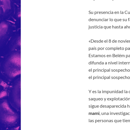
Su presencia en la C
denunciar lo que su f
justicia que hasta ah
«Desde el 8 de novie
país por completo pa
Estamos en Belém para
difunda a nivel inter
el principal sospech
el principal sospech
Y es la impunidad l
saqueo y explotación
sigue desaparecida 
mami
, una investiga
las personas que tie