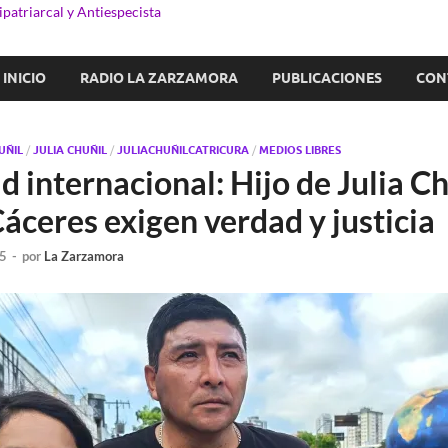
patriarcal y Antiespecista
INICIO
RADIO LA ZARZAMORA
PUBLICACIONES
CON
UÑIL
/
JULIA CHUÑIL
/
JULIACHUÑILCATRICURA
/
MEDIOS LIBRES
d internacional: Hijo de Julia Ch
áceres exigen verdad y justicia
5
-
por
La Zarzamora