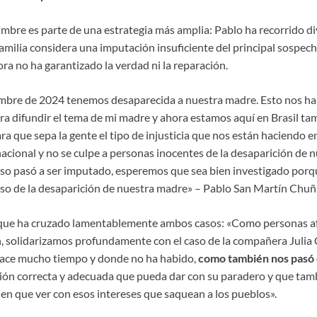
umbre es parte de una estrategia más amplia: Pablo ha recorrido d
amilia considera una imputación insuficiente del principal sospec
ora no ha garantizado la verdad ni la reparación.
mbre de 2024 tenemos desaparecida a nuestra madre. Esto nos ha l
ra difundir el tema de mi madre y ahora estamos aquí en Brasil ta
 que sepa la gente el tipo de injusticia que nos están haciendo en
nacional y no se culpe a personas inocentes de la desaparición de
oso pasó a ser imputado, esperemos que sea bien investigado porq
oso de la desaparición de nuestra madre» – Pablo San Martín Chuñi
a que ha cruzado lamentablemente ambos casos: «Como personas af
, solidarizamos profundamente con el caso de la compañera Julia 
hace mucho tiempo y donde no ha habido,
como también nos pasó e
ción correcta y adecuada que pueda dar con su paradero y que tam
nen que ver con esos intereses que saquean a los pueblos».