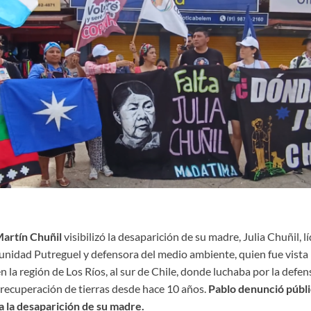
artín Chuñil
visibilizó la desaparición de su madre, Julia Chuñil, 
unidad Putreguel y defensora del medio ambiente, quien fue vista p
la región de Los Ríos, al sur de Chile, donde luchaba por la defe
 recuperación de tierras desde hace 10 años.
Pablo denunció públ
 la desaparición de su madre.