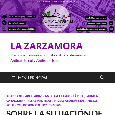
LA ZARZAMORA
Medio de comunicación Libre, Anarcofeminista
Antipatriarcal y Antiespecista
MENÚ PRINCIPAL
ACAB
/
ANTICARCELARIAS
/
ANTICARCELARIXS
/
CÁRCEL
/
MÓNICA
CABALLERO
/
PRESAS POLÍTICAS
/
PRESXS ANARQUISTAS
/
PRESXS
POLITICXS
/
PRISIÓN POLÍTICA
/
VISITAS
SOBRE LA SITUACIÓN DE