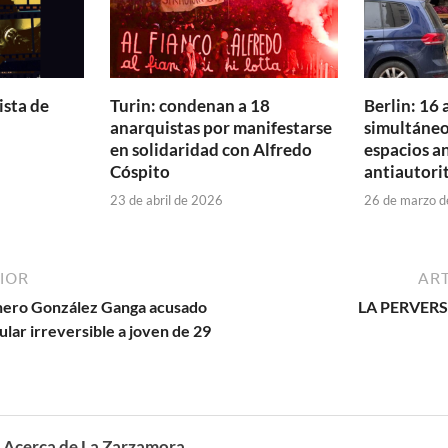
sta de
Turin: condenan a 18
Berlin: 16
anarquistas por manifestarse
simultáneo
en solidaridad con Alfredo
espacios a
Cóspito
antiautori
23 de abril de 2026
26 de marzo 
IOR
ART
nero González Ganga acusado
LA PERVERS
lar irreversible a joven de 29
Acerca de La Zarzamora