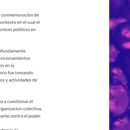
 la conmemoración de
ontexto en el cual el
resxs políticxs en
profundamente
posicionamientos
os en la
 poco fue tomando
ios y actividades de
a a cuestionar el
rganizacion colectiva,
tante contra el poder.
cademia de