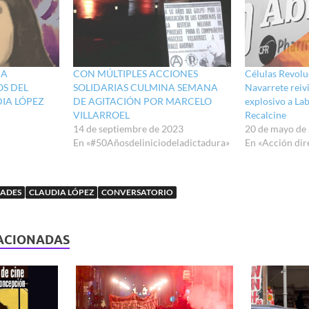
CA
CON MÚLTIPLES ACCIONES
Células Revolu
OS DEL
SOLIDARIAS CULMINA SEMANA
Navarrete reiv
IA LÓPEZ
DE AGITACIÓN POR MARCELO
explosivo a La
VILLARROEL
Recalcine
14 de septiembre de 2023
20 de mayo de
En «#50Añosdeliniciodeladictadura»
En «Acción dir
DADES
CLAUDIA LÓPEZ
CONVERSATORIO
ACIONADAS