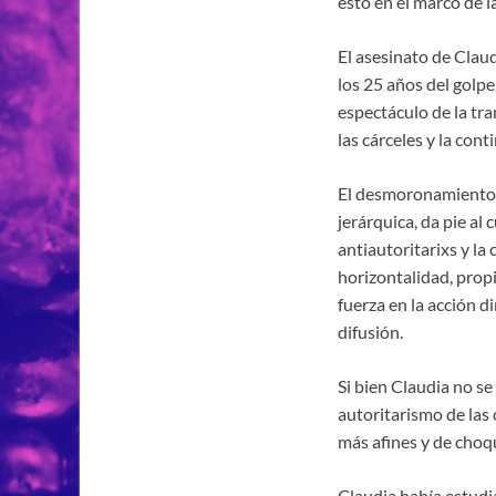
esto en el marco de 
El asesinato de Clau
los 25 años del golpe
espectáculo de la tr
las cárceles y la con
El desmoronamiento d
jerárquica, da pie al
antiautoritarixs y la
horizontalidad, prop
fuerza en la acción d
difusión.
Si bien Claudia no s
autoritarismo de las 
más afines y de choqu
Claudia había estudi