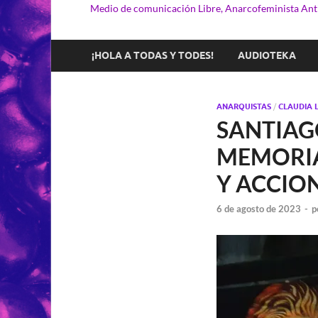
Medio de comunicación Libre, Anarcofeminista Anti
¡HOLA A TODAS Y TODES!
AUDIOTEKA
ANARQUISTAS
/
CLAUDIA 
SANTIAG
MEMORIA 
Y ACCIO
6 de agosto de 2023
-
p