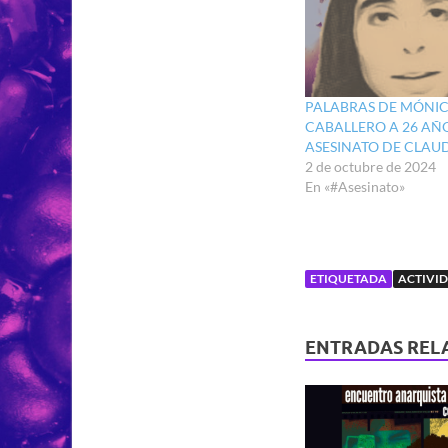
PALABRAS DE MÓNI
CABALLERO A 26 AÑ
ASESINATO DE CLAUD
2 de octubre de 2024
En «#Asesinato»
ETIQUETADA
ACTIVI
ENTRADAS REL