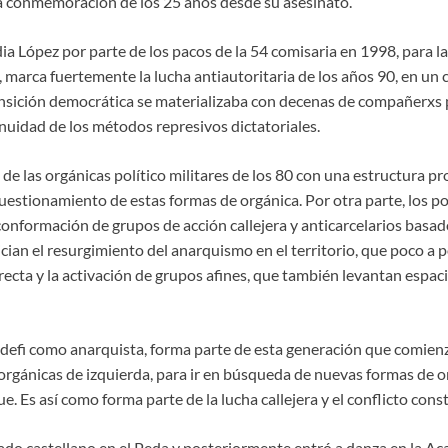
la conmemoración de los 25 años desde su asesinato.
dia López por parte de los pacos de la 54 comisaria en 1998, para
, marca fuertemente la lucha antiautoritaria de los años 90, en un c
ansición democrática se materializaba con decenas de compañerxs p
tinuidad de los métodos represivos dictatoriales.
e las orgánicas político militares de los 80 con una estructura 
 cuestionamiento de estas formas de orgánica. Por otra parte, los 
 conformación de grupos de acción callejera y anticarcelarios basad
ician el resurgimiento del anarquismo en el territorio, que poco a
irecta y la activación de grupos afines, que también levantan espac
e defi como anarquista, forma parte de esta generación que comienz
orgánicas de izquierda, para ir en búsqueda de nuevas formas de o
e. Es así como forma parte de la lucha callejera y el conflicto cons
ado castellano en el Peda y posteriormente entró a danza en la A