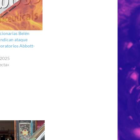
cionarias Belén
indican ataque
boratorios Abbott-
 2025
ecta»