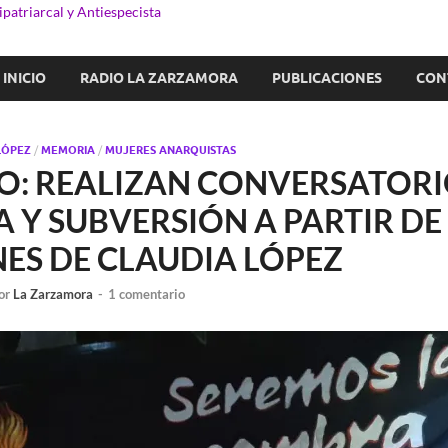
patriarcal y Antiespecista
INICIO
RADIO LA ZARZAMORA
PUBLICACIONES
CON
LÓPEZ
/
MEMORIA
/
MUJERES ANARQUISTAS
O: REALIZAN CONVERSATOR
Y SUBVERSIÓN A PARTIR DE 
NES DE CLAUDIA LÓPEZ
or
La Zarzamora
-
1 comentario