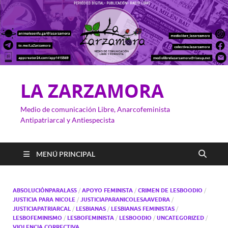
LA ZARZAMORA
Medio de comunicación Libre, Anarcofeminista
Antipatriarcal y Antiespecista
MENÚ PRINCIPAL
ABSOLUCIÓNPARALAS5
/
APOYO FEMINISTA
/
CRIMEN DE LESBOODIO
/
JUSTICIA PARA NICOLE
/
JUSTICIAPARANICOLESAAVEDRA
/
JUSTICIAPATRIARCAL
/
LESBIANAS
/
LESBIANAS FEMINISTAS
/
LESBOFEMINISMO
/
LESBOFEMINISTA
/
LESBOODIO
/
UNCATEGORIZED
/
VIOLENCIA CORRECTIVA