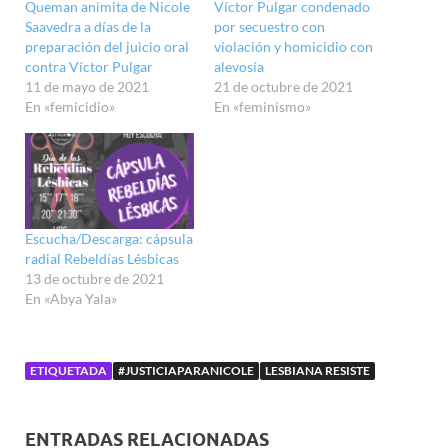
Queman animita de Nicole
Víctor Pulgar condenado
Saavedra a días de la
por secuestro con
preparación del juicio oral
violación y homicidio con
contra Víctor Pulgar
alevosía
11 de mayo de 2021
21 de octubre de 2021
En «femicidio»
En «feminismo»
Escucha/Descarga: cápsula
radial Rebeldías Lésbicas
13 de octubre de 2021
En «Abya Yala»
ETIQUETADA
#JUSTICIAPARANICOLE
LESBIANA RESISTE
ENTRADAS RELACIONADAS