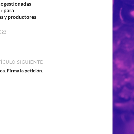
togestionadas
s» para
s y productores
2022
ÍCULO SIGUIENTE
a. Firma la petición.