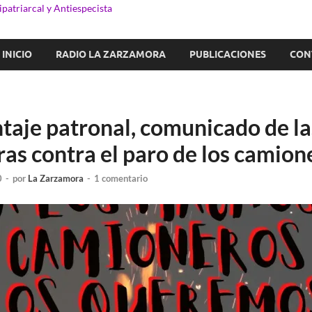
patriarcal y Antiespecista
INICIO
RADIO LA ZARZAMORA
PUBLICACIONES
CON
ntaje patronal, comunicado de la
as contra el paro de los camion
0
-
por
La Zarzamora
-
1 comentario