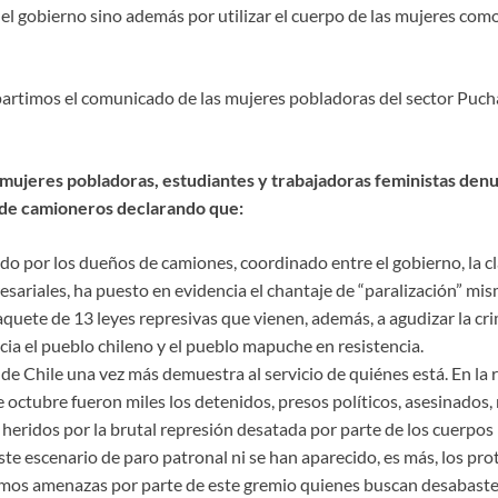
el gobierno sino además por utilizar el cuerpo de las mujeres com
rtimos el comunicado de las mujeres pobladoras del sector Pucha
ujeres pobladoras, estudiantes y trabajadoras feministas denu
 de camioneros declarando que:
iado por los dueños de camiones, coordinado entre el gobierno, la 
sariales, ha puesto en evidencia el chantaje de “paralización” mi
aquete de 13 leyes represivas que vienen, además, a agudizar la cr
cia el pueblo chileno y el pueblo mapuche en resistencia.
e Chile una vez más demuestra al servicio de quiénes está. En la r
 octubre fueron miles los detenidos, presos políticos, asesinados,
heridos por la brutal represión desatada por parte de los cuerpos p
ste escenario de paro patronal ni se han aparecido, es más, los pro
mos amenazas por parte de este gremio quienes buscan desabaste