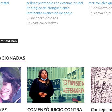
restal
activar protocolos de evacuación del
territoriales 
Zoológico de Nonguén ante
11 de marzo d
inminente avance de incendio
En «Abya Yala»
28 de enero de 2020
En «Anticarcelarixs»
AMIONEROS
ACIONADAS
: SE
COMENZÓ JUICIO CONTRA
Concepción