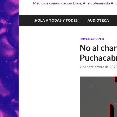
Medio de comunicación Libre, Anarcofeminista Anti
¡HOLA A TODAS Y TODES!
AUDIOTEKA
UNCATEGORIZED
No al cha
Puchacabr
2 de septiembre de 202