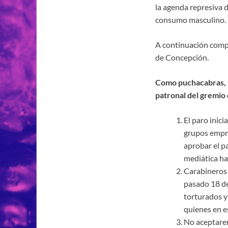
la agenda represiva d
consumo masculino.
A continuación compa
de Concepción.
Como puchacabras, m
patronal del gremio
El paro inic
grupos empre
aprobar el p
mediática ha
Carabineros d
pasado 18 de
torturados y 
quienes en e
No aceptare