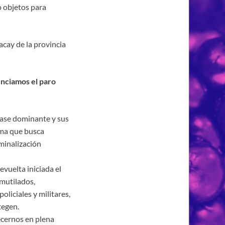
o objetos para
cay de la provincia
nciamos el paro
clase dominante y sus
sma que busca
iminalización
evuelta iniciada el
 mutilados,
oliciales y militares,
tegen.
cernos en plena