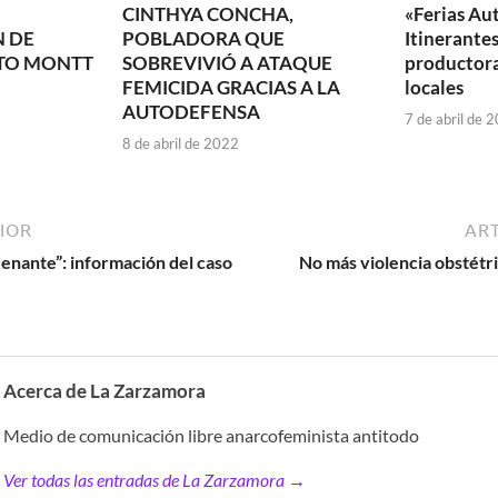
CINTHYA CONCHA,
«Ferias Au
 DE
POBLADORA QUE
Itinerante
RTO MONTT
SOBREVIVIÓ A ATAQUE
productora
FEMICIDA GRACIAS A LA
locales
AUTODEFENSA
7 de abril de 
8 de abril de 2022
IOR
ART
enante”: información del caso
No más violencia obstétric
Acerca de La Zarzamora
Medio de comunicación libre anarcofeminista antitodo
Ver todas las entradas de La Zarzamora →