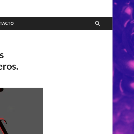
TACTO
s
eros.