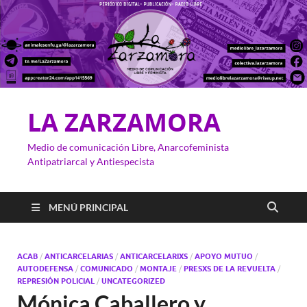
LA ZARZAMORA
Medio de comunicación Libre, Anarcofeminista
Antipatriarcal y Antiespecista
MENÚ PRINCIPAL
ACAB
/
ANTICARCELARIAS
/
ANTICARCELARIXS
/
APOYO MUTUO
/
AUTODEFENSA
/
COMUNICADO
/
MONTAJE
/
PRESXS DE LA REVUELTA
/
REPRESIÓN POLICIAL
/
UNCATEGORIZED
Mónica Caballero y