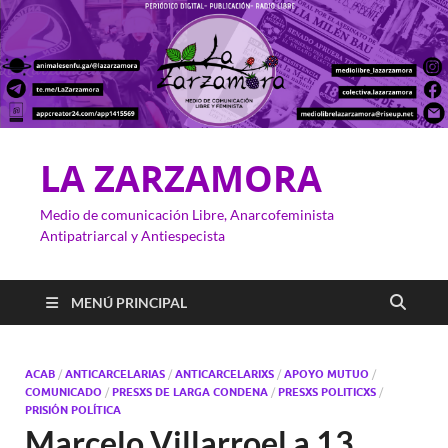
LA ZARZAMORA
Medio de comunicación Libre, Anarcofeminista
Antipatriarcal y Antiespecista
MENÚ PRINCIPAL
ACAB
/
ANTICARCELARIAS
/
ANTICARCELARIXS
/
APOYO MUTUO
/
COMUNICADO
/
PRESXS DE LARGA CONDENA
/
PRESXS POLITICXS
/
PRISIÓN POLÍTICA
Marcelo Villarroel a 13