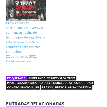
Presxs políticxs
anarquistas y subversivxs,
comienzan huelga de
hambre por derogación de
artículo que modificó
requisitos para libertad
condicional
22 de marzo de 2021
En «Anarquistas»
ETIQUETADA
#LIBERTADALXSPRESXSPOLÍTICXS
#PUEBLOSABYAYALA
CARCEL
CÁRCEL DE ALTA SEGURIDAD
CONFRONTACIÓN
PP
PRESOS
PRESOS LARGA CONDENA
ENTRADAS RELACIONADAS