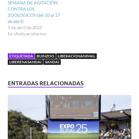
SEMANA DE AGITACIÓN
CONTRA LOS
ZOOLÓGICOS (del 10 al 17
de abril)
3 de abril de 2025
En «Anticarcelarixs»
ETIQUETADA
BUINZOO
LIBERACIONANIMAL
LIBERENASANDAI
SANDAI
ENTRADAS RELACIONADAS