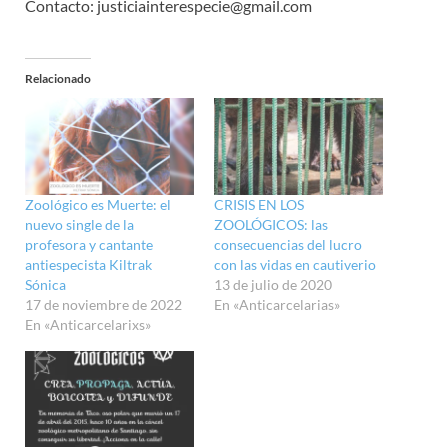
Contacto: justiciainterespecie@gmail.com
Relacionado
Zoológico es Muerte: el
CRISIS EN LOS
nuevo single de la
ZOOLÓGICOS: las
profesora y cantante
consecuencias del lucro
antiespecista Kiltrak
con las vidas en cautiverio
Sónica
13 de julio de 2020
17 de noviembre de 2022
En «Anticarcelarias»
En «Anticarcelarixs»