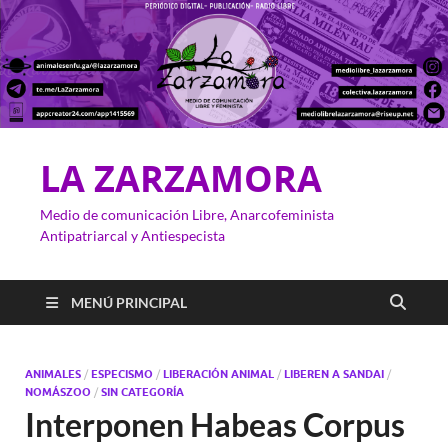
LA ZARZAMORA
Medio de comunicación Libre, Anarcofeminista
Antipatriarcal y Antiespecista
MENÚ PRINCIPAL
ANIMALES
/
ESPECISMO
/
LIBERACIÓN ANIMAL
/
LIBEREN A SANDAI
/
NOMÁSZOO
/
SIN CATEGORÍA
Interponen Habeas Corpus