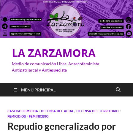
LA ZARZAMORA
Medio de comunicación Libre, Anarcofeminista
Antipatriarcal y Antiespecista
MENÚ PRINCIPAL
CASTIGO FEMICIDA
/
DEFENSA DEL AGUA
/
DEFENSA DEL TERRITORIO
/
FEMICIDIOS
/
FEMINICIDIO
Repudio generalizado por