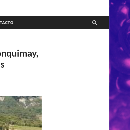
TACTO
onquimay,
as