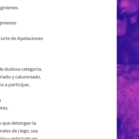
agmienes.
agmienes
Corte de Apelaciones
de dudosa categoría,
iado y calumniado,
s a participar,
a
tes.
o que detengan la
nales de riego, sea
ión y ante todo en