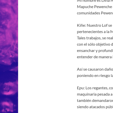
Mi nombre es Dina Mar
Mapuche Pewenche de
comunidades Pewenche,
Kiñe: Nuestro Lof se
pertenecientes a la M
Tales trabajos, se rea
con el sólo objetivo 
ensanchar y profundi
entender de manera i
Así se causaron daño
poniendo en riesgo la
Epu: Los regantes, co
maquinaria pesada a 
también demandaron c
siendo atacados públ