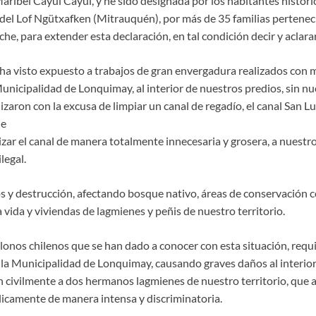
ibel Cayul Cayul, y he sido designada por los habitantes históric
l Lof Ngütxafken (Mitrauquén), por más de 35 familias perteneci
 para extender esta declaración, en tal condición decir y aclarar
 ha visto expuesto a trabajos de gran envergadura realizados con
unicipalidad de Lonquimay, al interior de nuestros predios, sin nu
lizaron con la excusa de limpiar un canal de regadío, el canal San Lu
de
zar el canal de manera totalmente innecesaria y grosera, a nuestr
legal.
s y destrucción, afectando bosque nativo, áreas de conservación 
 vida y viviendas de lagmienes y peñis de nuestro territorio.
lonos chilenos que se han dado a conocer con esta situación, requi
la Municipalidad de Lonquimay, causando graves daños al interior
ivilmente a dos hermanos lagmienes de nuestro territorio, que 
icamente de manera intensa y discriminatoria.