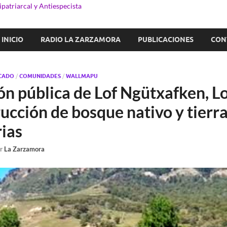
patriarcal y Antiespecista
INICIO
RADIO LA ZARZAMORA
PUBLICACIONES
CON
CADO
/
COMUNIDADES
/
WALLMAPU
ón pública de Lof Ngütxafken, L
ucción de bosque nativo y tierr
ias
or
La Zarzamora