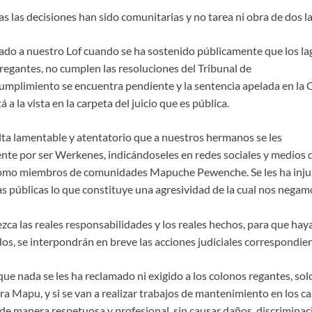
s las decisiones han sido comunitarias y no tarea ni obra de dos l
nado a nuestro Lof cuando se ha sostenido públicamente que los l
egantes, no cumplen las resoluciones del Tribunal de
cumplimiento se encuentra pendiente y la sentencia apelada en la 
 a la vista en la carpeta del juicio que es pública.
ulta lamentable y atentatorio que a nuestros hermanos se les
nte por ser Werkenes, indicándoseles en redes sociales y medios 
omo miembros de comunidades Mapuche Pewenche. Se les ha injur
s públicas lo que constituye una agresividad de la cual nos negamo
lezca las reales responsabilidades y los reales hechos, para que hay
os, se interpondrán en breve las acciones judiciales correspondien
e nada se les ha reclamado ni exigido a los colonos regantes, sol
a Mapu, y si se van a realizar trabajos de mantenimiento en los ca
 de manera respetuosa y profesional, sin causar daños, discriminac