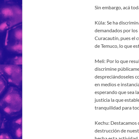
Sin embargo, acá toda
Küla: Se ha discrimi
demandados por los r
Curacautín, pues el 
de Temuco, lo que está
Meli: Por lo que res
discrimine públicame
despreciándoseles c
en medios e instancia
esperando que sea la
justicia la que estab
tranquilidad para tod
Kechu: Destacamos qu
destrucción de nuestr
hecha esta actividad