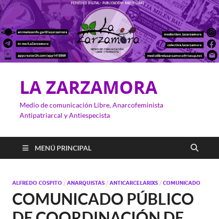
LA ZARZAMORA
Medio de comunicación Libre, Anarcofeminista
Antipatriarcal y Antiespecista
MENÚ PRINCIPAL
ALFREDO COSPITO
/
ANARQUISTAS
/
ANTICARCELARIXS
/
COMUNICADO
COMUNICADO PÚBLICO
DE COORDINACIÓN DE