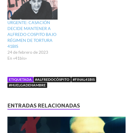
URGENTE: CASACIÓN
DECIDE MANTENER A
ALFREDO COSPITO BAJO
RÉGIMEN DE TORTURA
41BIS
24 de febrero de 2023
En «41bis»
ETIQUETADA
#ALFREDOCÓSPITO
#FINAL41BIS
#HUELGADEHAMBRE
ENTRADAS RELACIONADAS