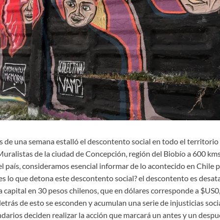
 de una semana estalló el descontento social en todo el territori
ralistas de la ciudad de Concepción, región del Biobío a 600 kms.,
del país, consideramos esencial informar de lo acontecido en Chile p
lo que detona este descontento social? el descontento es desatad
la capital en 30 pesos chilenos, que en dólares corresponde a $US0
detrás de esto se esconden y acumulan una serie de injusticias socia
ndarios deciden realizar la acción que marcará un antes y un despu