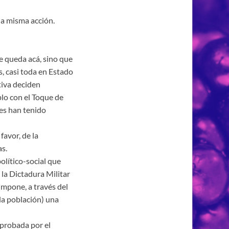
 la misma acción.
se queda acá, sino que
, casi toda en Estado
tiva deciden
plo con el Toque de
nes han tenido
favor, de la
s.
olítico-social que
la Dictadura Militar
impone, a través del
la población) una
aprobada por el