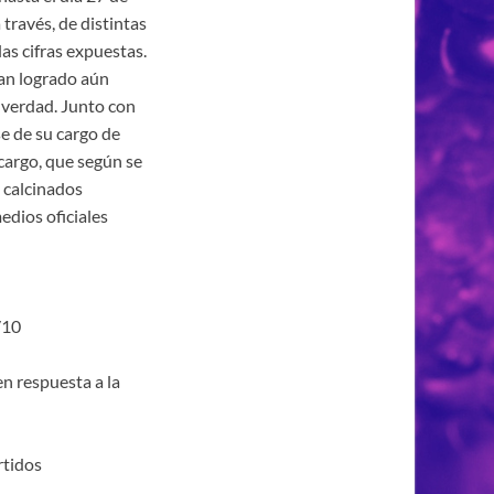
través, de distintas
as cifras expuestas.
an logrado aún
a verdad. Junto con
se de su cargo de
cargo, que según se
 calcinados
edios oficiales
/10
en respuesta a la
rtidos