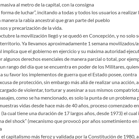
 masiva al metro de la capital, con la consigna
 forma de luchar”, incitando a todas y todos los usuarios a realizar
 manera la rabia ancestral que gran parte del pueblo
os y precarización de la vida.
octubre la movilización llegó y se quedó en Concepción, y no solo 
l territorio. Ya llevamos aproximadamente 1 semana movilizados/as
l implica que el gobierno en ejercicio y su máxima autoridad ejecu
r algunos derechos esenciales de manera parcial o total, por ejem
 un rango del día que se encuentra en poder de los Militares, quie
a su favor los implementos de guerra que el Estado posee, contra
 excusa de protección, sin embargo más allá de realizar una acción, a 
cargado de violentar, torturar y asesinar a sus mismos compatriota
 pasajes, como se ha mencionado, es solo la punta de un problema p
 nuestras vidas desde hace más de 40 años, proceso comenzado en 
la cual tiene una duración de 17 largos años, desde 1973) el cual 
rina del shock” (mecanismo que provocó por años sometimiento en 
a
 el capitalismo más feroz y validada por la Constitución de 1980, 