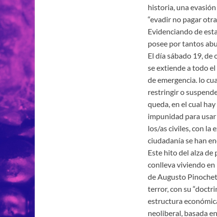
historia, una evasión
“evadir no pagar otra
Evidenciando de esta
posee por tantos abus
El día sábado 19, de 
se extiende a todo e
de emergencia. lo cua
restringir o suspende
queda, en el cual hay
impunidad para usar 
los/as civiles, con la
ciudadanía se han en
Este hito del alza de
conlleva viviendo en
de Augusto Pinochet (
terror, con su “doct
estructura económic
neoliberal, basada en