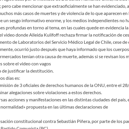
; pero cabe mencionar que extraoficialmente se han evidenciado, a 
uchos más casos de muertes y de violencia de lo que aparecen en l
te un sesgo informativo enorme, y los medios independientes no h
nes profundas en torno al tema, en las cuales quede en evidencia l
 el video donde Alleida Kulifoff rechaza firmar la notificación de ce
mento de Laboratorios del Servicio Médico Legal de Chile, cese de 
emente, ocurrió justo después que haya informado que los cuerpos
mercados tenían otra causa de muerte, además si se revisan los m
s sobre el video con vagos
e justificar la destitución.
os días es:
omisión de 3 oficiales de derechos humanos de la ONU, entre el 28
inar alegaciones sobre violaciones a estos derechos.
as acciones y manifestaciones en las distintas ciudades del país, 
 «normalidad» propuesta en las últimas declaraciones de
sación constitucional contra Sebastián Piñera, por parte de los pa
 Partido Comunista (PC).