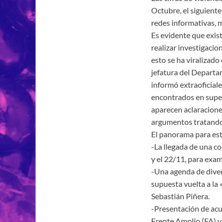
Octubre, el siguiente
redes informativas, m
Es evidente que exis
realizar investigacio
esto se ha viralizado
jefatura del Departa
informó extraoficial
encontrados en super
aparecen aclaracione
argumentos tratando d
El panorama para est
-La llegada de una c
y el 22/11, para exam
-Una agenda de divers
supuesta vuelta a la
Sebastián Piñera.
-Presentación de acu
Frente Amplio (FA) y