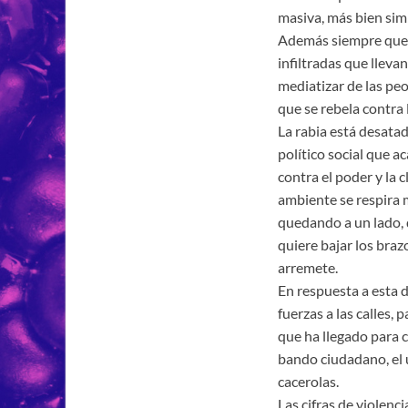
masiva, más bien sim
Además siempre queda
infiltradas que lleva
mediatizar de las peo
que se rebela contra l
La rabia está desatad
político social que 
contra el poder y la 
ambiente se respira
quedando a un lado, 
quiere bajar los brazo
arremete.
En respuesta a esta d
fuerzas a las calles,
que ha llegado para c
bando ciudadano, el
cacerolas.
Las cifras de violenc