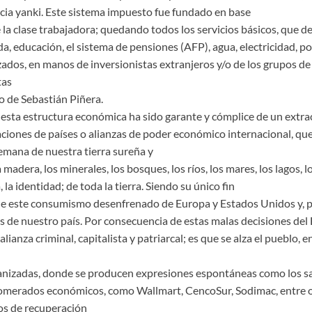
ncia yanki. Este sistema impuesto fue fundado en base
a clase trabajadora; quedando todos los servicios básicos, que de
da, educación, el sistema de pensiones (AFP), agua, electricidad, p
zados, en manos de inversionistas extranjeros y/o de los grupos d
tas
o de Sebastián Piñera.
sta estructura económica ha sido garante y cómplice de un extra
aciones de países o alianzas de poder económico internacional, que
emana de nuestra tierra sureña y
a madera, los minerales, los bosques, los ríos, los mares, los lagos, l
, la identidad; de toda la tierra. Siendo su único fin
de este consumismo desenfrenado de Europa y Estados Unidos y, p
s de nuestro país. Por consecuencia de estas malas decisiones del
alianza criminal, capitalista y patriarcal; es que se alza el pueblo, 
anizadas, donde se producen expresiones espontáneas como los 
lomerados económicos, como Wallmart, CencoSur, Sodimac, entre 
os de recuperación