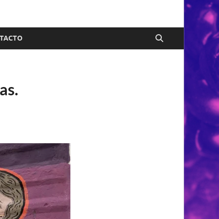
TACTO
as.