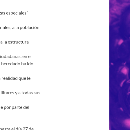
as especiales”
nales, a la población
a la estructura
ciudadanas, en el
 heredado ha ido
a realidad que le
litares y a todas sus
e por parte del
hasta el día 27 de