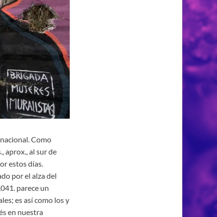
o nacional. Como
 aprox., al sur de
or estos días.
o por el alza del
,041. parece un
les; es así como los y
és en nuestra