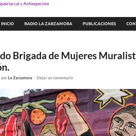
patriarcal y Antiespecista
INICIO
RADIO LA ZARZAMORA
PUBLICACIONES
CON
o Brigada de Mujeres Muralist
n.
-
por
La Zarzamora
-
Dejar un comentario