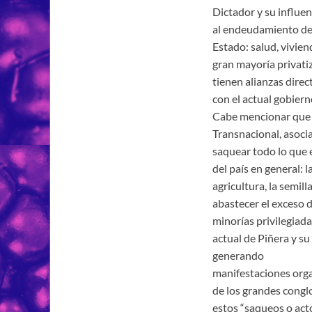
Dictador y su influe
al endeudamiento de l
Estado: salud, vivien
gran mayoría privati
tienen alianzas direc
con el actual gobiern
Cabe mencionar que e
Transnacional, asoci
saquear todo lo que 
del país en general: l
agricultura, la semilla
abastecer el exceso 
minorías privilegiada
actual de Piñera y su 
generando
manifestaciones org
de los grandes cong
estos “saqueos o act