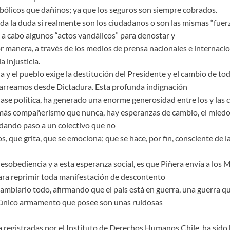
bólicos que dañinos; ya que los seguros son siempre cobrados.
 la duda si realmente son los ciudadanos o son las mismas “fuerz
n a cabo algunos “actos vandálicos” para denostar y
r manera, a través de los medios de prensa nacionales e internacio
a injusticia.
a y el pueblo exige la destitución del Presidente y el cambio de tod
acarreamos desde Dictadura. Esta profunda indignación
clase política, ha generado una enorme generosidad entre los y las 
 más compañerismo que nunca, hay esperanzas de cambio, el miedo
dando paso a un colectivo que no
s, que grita, que se emociona; que se hace, por fin, consciente de l
esobediencia y a esta esperanza social, es que Piñera envía a los Mi
 para reprimir toda manifestación de descontento
ambiarlo todo, afirmando que el país está en guerra, una guerra qu
 único armamento que posee son unas ruidosas
ia registradas por el Instituto de Derechos Humanos Chile, ha sido 