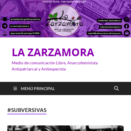
LA ZARZAMORA
Medio de comunicación Libre, Anarcofeminista
Antipatriarcal y Antiespecista
MENÚ PRINCIPAL
#SUBVERSIVAS