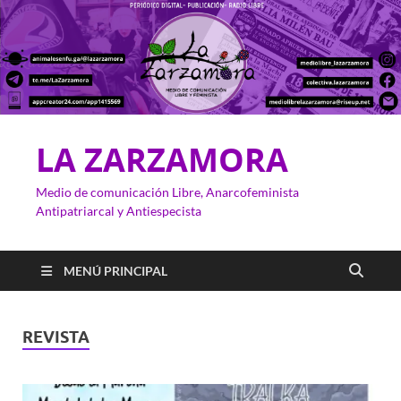
LA ZARZAMORA
Medio de comunicación Libre, Anarcofeminista
Antipatriarcal y Antiespecista
MENÚ PRINCIPAL
REVISTA