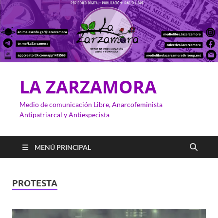
LA ZARZAMORA
Medio de comunicación Libre, Anarcofeminista
Antipatriarcal y Antiespecista
MENÚ PRINCIPAL
PROTESTA