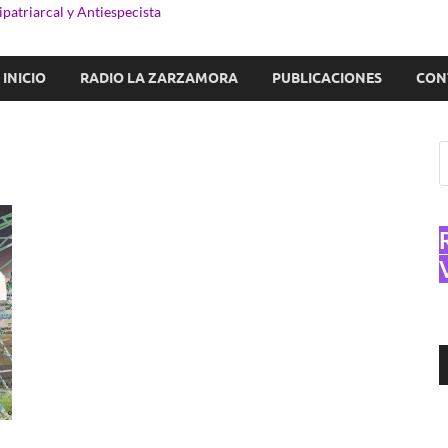
patriarcal y Antiespecista
INICIO
RADIO LA ZARZAMORA
PUBLICACIONES
CON
R
d
a