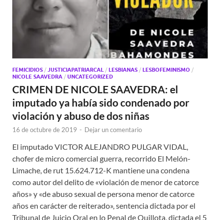
FEMICIDIOS
/
JUSTICIAPATRIARCAL
/
LESBIANAS
/
LESBOFEMINISMO
/
NICOLE SAAVEDRA
/
UNCATEGORIZED
CRIMEN DE NICOLE SAAVEDRA: el
imputado ya había sido condenado por
violación y abuso de dos niñas
16 de octubre de 2019
-
Dejar un comentario
El imputado VICTOR ALEJANDRO PULGAR VIDAL,
chofer de micro comercial guerra, recorrido El Melón-
Limache, de rut 15.624.712-K mantiene una condena
como autor del delito de «violación de menor de catorce
años» y «de abuso sexual de persona menor de catorce
años en carácter de reiterado», sentencia dictada por el
Tribunal de Juicio Oral en lo Penal de Quillota, dictada el 5