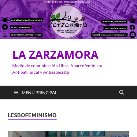
LA ZARZAMORA
Medio de comunicación Libre, Anarcofeminista
Antipatriarcal y Antiespecista
MENÚ PRINCIPAL
LESBOFEMINISMO