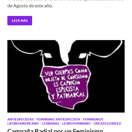
de Agosto de este año.
LEER MÁS
ANTIESPECISTAS
/
FEMINISMO ANTIESPECISTA
/
FEMINISMOS
LATINOAMERICANO
/
LESBIANAS
/
LESBOFEMINISMO
/
UNCATEGORIZED
Campaña Radial por un Feminismo