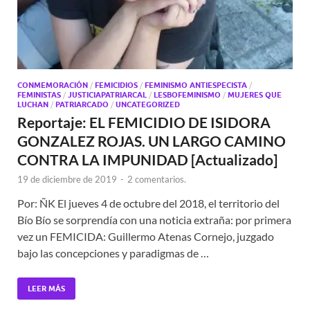
CONMEMORACIÓN
/
FEMICIDIOS
/
FEMINISMO ANTIESPECISTA
/
FEMINISTAS
/
JUSTICIAPATRIARCAL
/
LESBOFEMINISMO
/
MUJERES QUE
LUCHAN
/
PATRIARCADO
/
UNCATEGORIZED
Reportaje: EL FEMICIDIO DE ISIDORA
GONZALEZ ROJAS. UN LARGO CAMINO
CONTRA LA IMPUNIDAD [Actualizado]
19 de diciembre de 2019
-
2 comentarios.
Por: ÑK El jueves 4 de octubre del 2018, el territorio del
Bío Bío se sorprendía con una noticia extraña: por primera
vez un FEMICIDA: Guillermo Atenas Cornejo, juzgado
bajo las concepciones y paradigmas de …
LEER MÁS