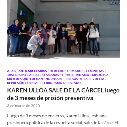
ACAB
/
ANTICARCELARIAS
/
DERECHOS HUMANOS
/
FEMINISTAS
/
JUSTICIAPATRIARCAL
/
LESBIANAS
/
LESBOFEMINISMO
/
MISOGINIA
/
MUJERES QUE LUCHAN
/
NO BINARIE
/
PRESXS DE LA REVUELTA
/
REPRESIÓN POLICIAL
/
TERRORISMO DE ESTADO
KAREN ULLOA SALE DE LA CÁRCEL luego
de 3 meses de prisión preventiva
3 de marzo de 2020
Luego de 3 meses de encierro, Karen Ulloa, lesbiana
presionera política de la revuelta social, sale de la cárcel El