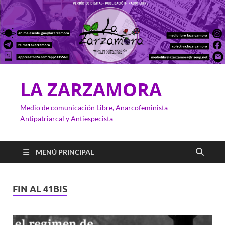
LA ZARZAMORA
Medio de comunicación Libre, Anarcofeminista
Antipatriarcal y Antiespecista
MENÚ PRINCIPAL
FIN AL 41BIS