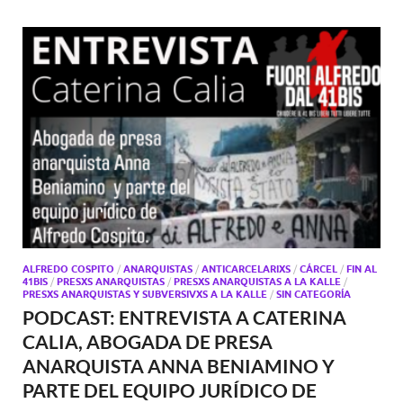
ALFREDO COSPITO
/
ANARQUISTAS
/
ANTICARCELARIXS
/
CÁRCEL
/
FIN AL
41BIS
/
PRESXS ANARQUISTAS
/
PRESXS ANARQUISTAS A LA KALLE
/
PRESXS ANARQUISTAS Y SUBVERSIVXS A LA KALLE
/
SIN CATEGORÍA
PODCAST: ENTREVISTA A CATERINA
CALIA, ABOGADA DE PRESA
ANARQUISTA ANNA BENIAMINO Y
PARTE DEL EQUIPO JURÍDICO DE