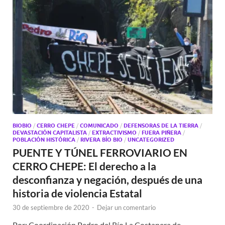
BIOBIO
/
CERRO CHEPE
/
COMUNICADO
/
DEFENSORAS DE LA TIERRA
/
DEVASTACIÓN CAPITALISTA
/
EXTRACTIVISMO
/
FUERA PIÑERA
/
POBLACIÓN HISTÓRICA
/
RIVERA BÍO BIO
/
UNCATEGORIZED
PUENTE Y TÚNEL FERROVIARIO EN
CERRO CHEPE: El derecho a la
desconfianza y negación, después de una
historia de violencia Estatal
30 de septiembre de 2020
-
Dejar un comentario
Por: Coordinación Pedro del Río La Costanera de