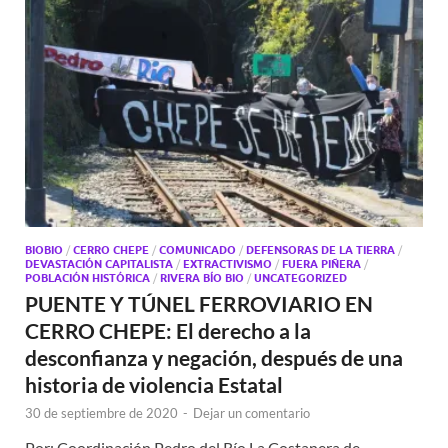
BIOBIO
/
CERRO CHEPE
/
COMUNICADO
/
DEFENSORAS DE LA TIERRA
/
DEVASTACIÓN CAPITALISTA
/
EXTRACTIVISMO
/
FUERA PIÑERA
/
POBLACIÓN HISTÓRICA
/
RIVERA BÍO BIO
/
UNCATEGORIZED
PUENTE Y TÚNEL FERROVIARIO EN
CERRO CHEPE: El derecho a la
desconfianza y negación, después de una
historia de violencia Estatal
30 de septiembre de 2020
-
Dejar un comentario
Por: Coordinación Pedro del Río La Costanera de