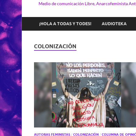
Medio de comunicación Libre, Anarcofeminista Anti
¡HOLA A TODAS Y TODES!
AUDIOTEKA
COLONIZACIÓN
AUTORAS FEMINISTAS
/
COLONIZACIÓN
/
COLUMNA DE OPINI