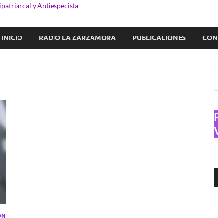
patriarcal y Antiespecista
INICIO
RADIO LA ZARZAMORA
PUBLICACIONES
CON
R
d
a
ÓN