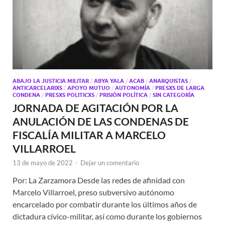
ABAJO LA JUSTICIA MILITAR
/
ABYA YALA
/
ACAB
/
ANARQUISTAS
/
ANTICARCELARIXS
/
APOYO MUTUO
/
AUTONOMÍA
/
PRESXS DE LARGA
CONDENA
/
PRESXS POLITICXS
/
PRISIÓN POLÍTICA
/
SIN CATEGORÍA
JORNADA DE AGITACIÓN POR LA
ANULACIÓN DE LAS CONDENAS DE
FISCALÍA MILITAR A MARCELO
VILLARROEL
13 de mayo de 2022
-
Dejar un comentario
Por: La Zarzamora Desde las redes de afinidad con
Marcelo Villarroel, preso subversivo autónomo
encarcelado por combatir durante los últimos años de
dictadura cívico-militar, así como durante los gobiernos