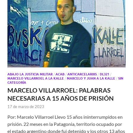
ABAJO LA JUSTICIA MILITAR
/
ACAB
/
ANTICARCELARIXS
/
DL321
/
MARCELO VILLARROEL A LA KALLE
/
MARCELO Y JUAN A LA KALLE
/
SIN
CATEGORÍA
MARCELO VILLARROEL: PALABRAS
NECESARIAS A 15 AÑOS DE PRISIÓN
17 de marzo de 2023
Por: Marcelo Villarroel Llevo 15 años ininterrumpidos en
prisión. 22 meses en la Patagonia, territorio ocupado por
el estado argentino donde fui detenido y los otros 13 años