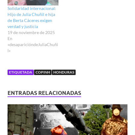
Solidaridad internacional:
Hijo de Julia Chuñil e hija
de Berta Cáceres exigen
verdad y justicia
19 de noviembre de 2025
En
«desaparicióndeJuliaChuñi
l»
ETIQUETADA
COPINH
HONDURAS
ENTRADAS RELACIONADAS