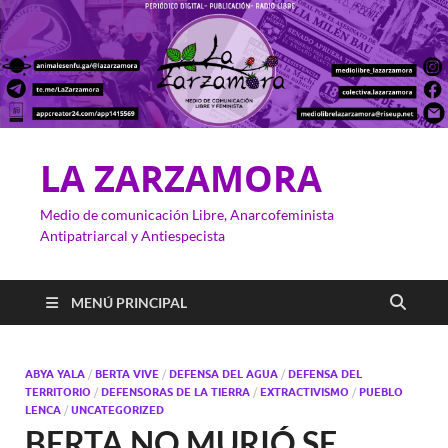
LA ZARZAMORA
Medio de comunicación Libre, Anarcofeminista
Antipatriarcal y Antiespecista
MENÚ PRINCIPAL
ABYA YALA
/
BERTA VIVE
/
DEFENSA DEL AGUA
/
DEFENSA DEL
TERRITORIO
/
DEFENSORAS DE LA TIERRA
/
EXTRACTIVISMO
/
PUEBLO
LENCA
/
UNCATEGORIZED
BERTA NO MURIÓ SE