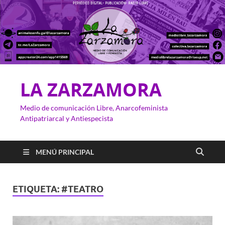
LA ZARZAMORA
Medio de comunicación Libre, Anarcofeminista
Antipatriarcal y Antiespecista
MENÚ PRINCIPAL
ETIQUETA:
#TEATRO