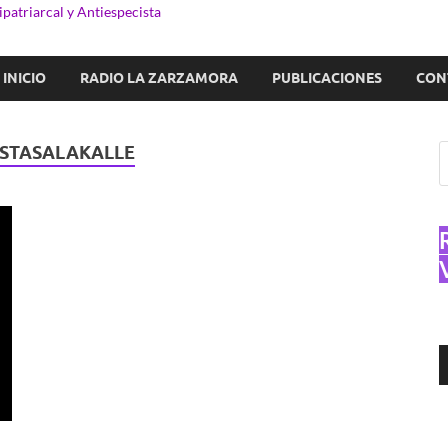
patriarcal y Antiespecista
INICIO
RADIO LA ZARZAMORA
PUBLICACIONES
CON
ISTASALAKALLE
R
d
a