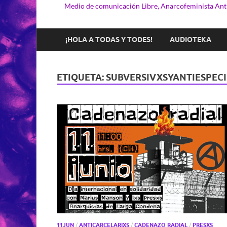
Medio de comunicación Libre, Anarcofeminista Anti
¡HOLA A TODAS Y TODES!
AUDIOTEKA
ETIQUETA:
SUBVERSIVXSYANTIESPEC
11JUN
/
ANTICARCELARIXS
/
CADENAZO RADIAL
/
PRESXS