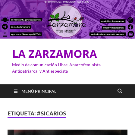
LA ZARZAMORA
Medio de comunicación Libre, Anarcofeminista
Antipatriarcal y Antiespecista
MENÚ PRINCIPAL
ETIQUETA:
#SICARIOS