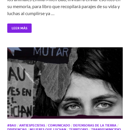
su memoria, para libro que recopilará parajes de su vida y
luchas al cumplirse ya …
LEER MÁS
#BAU
/
ANTIESPECISTAS
/
COMUNICADO
/
DEFENSORAS DE LA TIERRA
/
DISIDENCIAS
/
MUJERES QUE LUCHAN
/
TERRITORIO
/
TRANSFEMINICIDIO