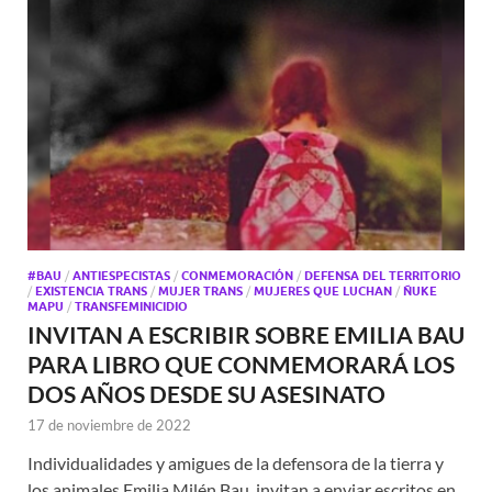
#BAU
/
ANTIESPECISTAS
/
CONMEMORACIÓN
/
DEFENSA DEL TERRITORIO
/
EXISTENCIA TRANS
/
MUJER TRANS
/
MUJERES QUE LUCHAN
/
ÑUKE
MAPU
/
TRANSFEMINICIDIO
INVITAN A ESCRIBIR SOBRE EMILIA BAU
PARA LIBRO QUE CONMEMORARÁ LOS
DOS AÑOS DESDE SU ASESINATO
17 de noviembre de 2022
Individualidades y amigues de la defensora de la tierra y
los animales Emilia Milén Bau, invitan a enviar escritos en