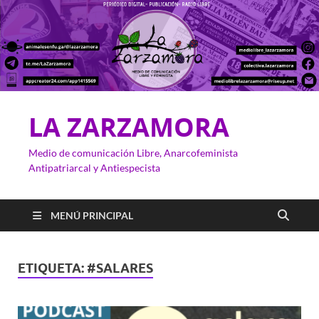
LA ZARZAMORA
Medio de comunicación Libre, Anarcofeminista
Antipatriarcal y Antiespecista
MENÚ PRINCIPAL
ETIQUETA:
#SALARES