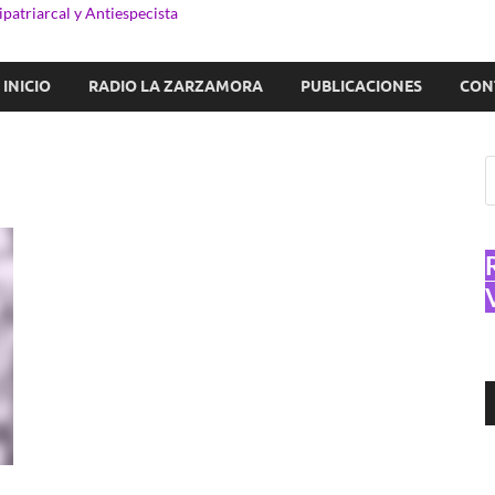
patriarcal y Antiespecista
INICIO
RADIO LA ZARZAMORA
PUBLICACIONES
CON
R
d
a