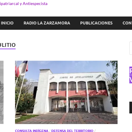
patriarcal y Antiespecista
INICIO
RADIO LA ZARZAMORA
PUBLICACIONES
CON
LITIO
R
d
a
CONSULTA INDÍGENA
/
DEFENSA DEL TERRITORIO
/