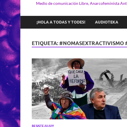
Medio de comunicación Libre, Anarcofeminista Anti
¡HOLA A TODAS Y TODES!
AUDIOTEKA
ETIQUETA:
#NOMASEXTRACTIVISMO #
RESISTEJUJUY