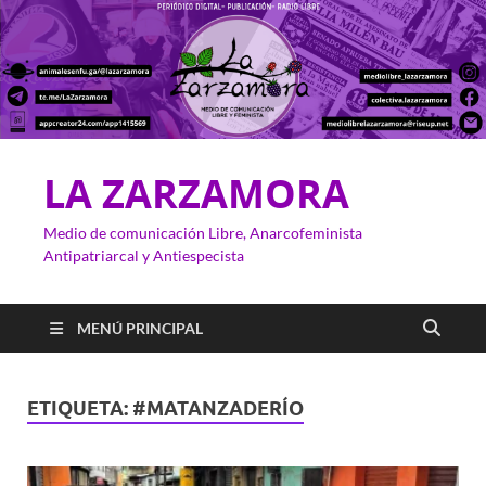
LA ZARZAMORA
Medio de comunicación Libre, Anarcofeminista
Antipatriarcal y Antiespecista
MENÚ PRINCIPAL
ETIQUETA:
#MATANZADERÍO