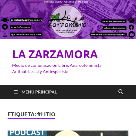
LA ZARZAMORA
Medio de comunicación Libre, Anarcofeminista
Antipatriarcal y Antiespecista
MENÚ PRINCIPAL
ETIQUETA:
#LITIO