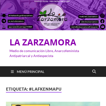
LA ZARZAMORA
Medio de comunicación Libre, Anarcofeminista
Antipatriarcal y Antiespecista
MENÚ PRINCIPAL
ETIQUETA:
#LAFKENMAPU