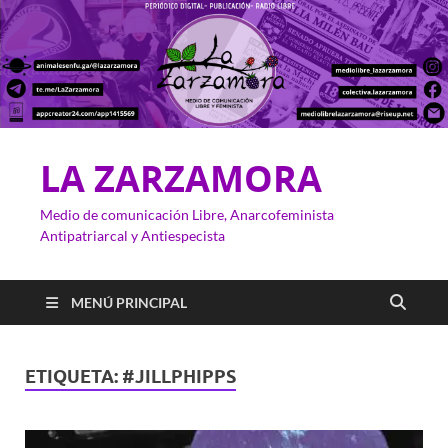
LA ZARZAMORA
Medio de comunicación Libre, Anarcofeminista
Antipatriarcal y Antiespecista
MENÚ PRINCIPAL
ETIQUETA:
#JILLPHIPPS