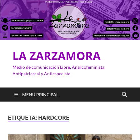
LA ZARZAMORA
Medio de comunicación Libre, Anarcofeminista
Antipatriarcal y Antiespecista
MENÚ PRINCIPAL
ETIQUETA:
HARDCORE