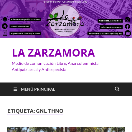
LA ZARZAMORA
Medio de comunicación Libre, Anarcofeminista
Antipatriarcal y Antiespecista
MENÚ PRINCIPAL
ETIQUETA:
GNL THNO