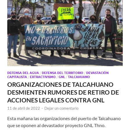
DEFENSA DEL AGUA
/
DEFENSA DEL TERRITORIO
/
DEVASTACIÓN
CAPITALISTA
/
EXTRACTIVISMO
/
GNL
/
TALCAHUANO
ORGANIZACIONES DE TALCAHUANO
DESMIENTEN RUMORES DE RETIRO DE
ACCIONES LEGALES CONTRA GNL
11 de abril de 2022
-
Dejar un comentario
Esta mañana las organizaciones del puerto de Talcahuano
que se oponen al devastador proyecto GNL Thno.