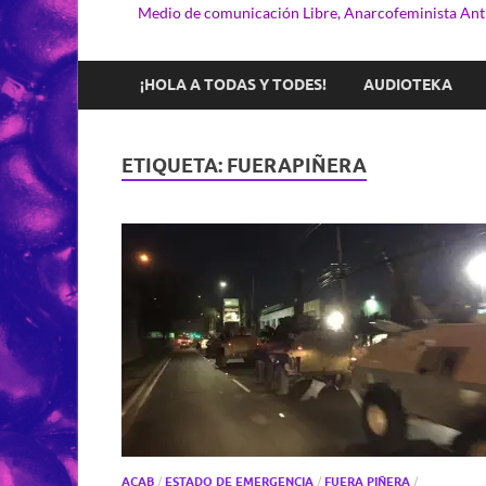
Medio de comunicación Libre, Anarcofeminista Anti
¡HOLA A TODAS Y TODES!
AUDIOTEKA
ETIQUETA:
FUERAPIÑERA
ACAB
/
ESTADO DE EMERGENCIA
/
FUERA PIÑERA
/