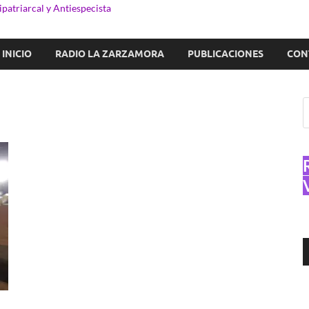
patriarcal y Antiespecista
INICIO
RADIO LA ZARZAMORA
PUBLICACIONES
CON
R
d
a