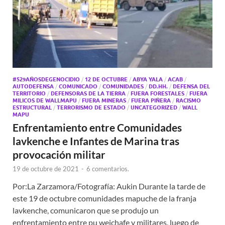
#529AÑOSDEGENOCIDIO
/
12 DE OCTUBRE
/
ABYA YALA
/
ACAB
/
AUTODEFENSA
/
COMUNICADO
/
COMUNIDADES
/
DD.HH.
/
DEFENSA DEL
TERRITORIO
/
DEFENSORAS DE LA TIERRA
/
FUERA FORESTALES
/
FUERA
MILICOS DE WALLMAPU
/
FUERA MINERAS
/
FUERA PIÑERA
/
RACISMO
ESTRUCTURAL
/
TERRORISMO DE ESTADO
/
UNCATEGORIZED
/
WALL
MAPU
Enfrentamiento entre Comunidades
lavkenche e Infantes de Marina tras
provocación militar
19 de octubre de 2021
-
6 comentarios.
Por:La Zarzamora/Fotografía: Aukin Durante la tarde de
este 19 de octubre comunidades mapuche de la franja
lavkenche, comunicaron que se produjo un
enfrentamiento entre pu weichafe y militares, luego de