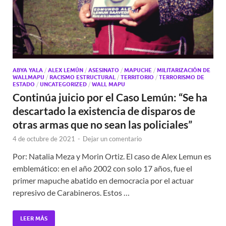
ABYA YALA
/
ALEX LEMÚN
/
ASESINATO
/
MAPUCHE
/
MILITARIZACIÓN DE
WALLMAPU
/
RACISMO ESTRUCTURAL
/
TERRITORIO
/
TERRORISMO DE
ESTADO
/
UNCATEGORIZED
/
WALL MAPU
Continúa juicio por el Caso Lemún: “Se ha
descartado la existencia de disparos de
otras armas que no sean las policiales”
4 de octubre de 2021
-
Dejar un comentario
Por: Natalia Meza y Morin Ortiz. El caso de Alex Lemun es
emblemático: en el año 2002 con solo 17 años, fue el
primer mapuche abatido en democracia por el actuar
represivo de Carabineros. Estos …
LEER MÁS