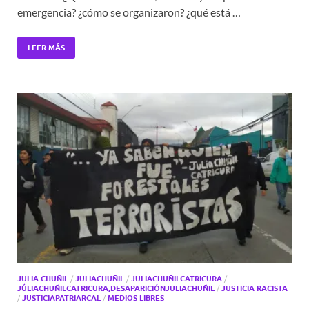
emergencia? ¿cómo se organizaron? ¿qué está …
LEER MÁS
JULIA CHUÑIL
/
JULIACHUÑIL
/
JULIACHUÑILCATRICURA
/
JÚLIACHUÑILCATRICURA,DESAPARICIÓNJULIACHUÑIL
/
JUSTICIA RACISTA
/
JUSTICIAPATRIARCAL
/
MEDIOS LIBRES