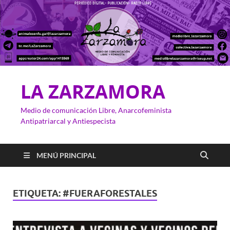
LA ZARZAMORA
Medio de comunicación Libre, Anarcofeminista
Antipatriarcal y Antiespecista
MENÚ PRINCIPAL
ETIQUETA:
#FUERAFORESTALES