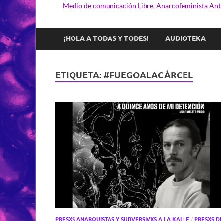
Medio de comunicación Libre, Anarcofeminista Anti
¡HOLA A TODAS Y TODES!
AUDIOTEKA
ETIQUETA:
#FUEGOALACÁRCEL
PRESXS ANARQUISTAS Y SUBVERSIVXS A LA KALLE
/
PRESXS D