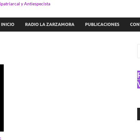
patriarcal y Antiespecista
INICIO
RADIO LA ZARZAMORA
PUBLICACIONES
CON
R
d
a
E