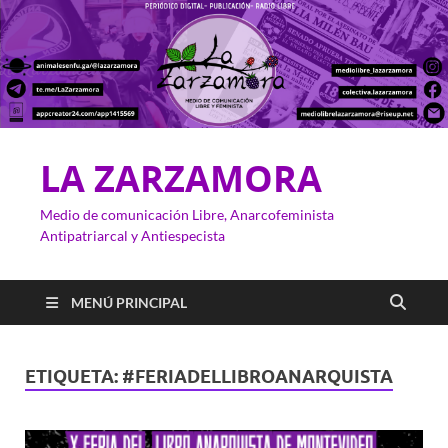
LA ZARZAMORA
Medio de comunicación Libre, Anarcofeminista
Antipatriarcal y Antiespecista
MENÚ PRINCIPAL
ETIQUETA:
#FERIADELLIBROANARQUISTA