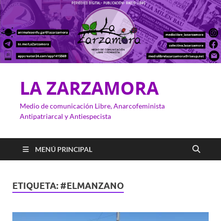
LA ZARZAMORA
Medio de comunicación Libre, Anarcofeminista
Antipatriarcal y Antiespecista
MENÚ PRINCIPAL
ETIQUETA:
#ELMANZANO