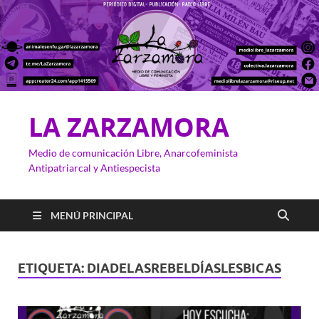
LA ZARZAMORA
Medio de comunicación Libre, Anarcofeminista
Antipatriarcal y Antiespecista
MENÚ PRINCIPAL
ETIQUETA:
DIADELASREBELDÍASLESBICAS