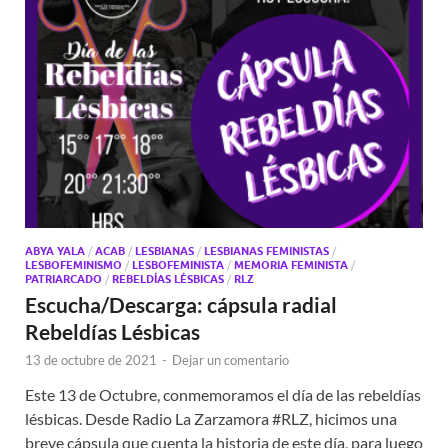
ABYA YALA
/
ACAB
/
LESBIANAS
/
LESBIANAS FEMINISTAS
/
LESBOFEMINISMO
/
LESBOFEMINISTA
/
MEMORIA FEMINISTA
/
PATRIARCADO
/
REBELDÍAS LÉSBICAS
/
RLZ
Escucha/Descarga: cápsula radial
Rebeldías Lésbicas
13 de octubre de 2021
-
Dejar un comentario
Este 13 de Octubre, conmemoramos el día de las rebeldías
lésbicas. Desde Radio La Zarzamora #RLZ, hicimos una
breve cápsula que cuenta la historia de este día, para luego