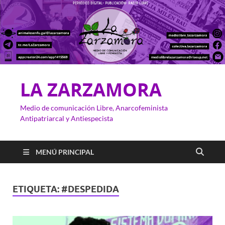
LA ZARZAMORA
Medio de comunicación Libre, Anarcofeminista
Antipatriarcal y Antiespecista
MENÚ PRINCIPAL
ETIQUETA:
#DESPEDIDA